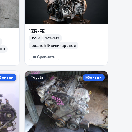
1ZR-FE
1598
122–132
рядный 4-цилиндровый
OHC
⇄ Сравнить
Toyota
Бензин
Бензин