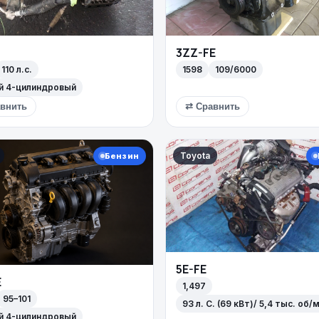
3ZZ-FE
110 л.с.
1598
109/6000
й 4-цилиндровый
внить
⇄ Сравнить
Toyota
Бензин
5E-FE
E
1,497
95–101
93 л. С. (69 кВт)/ 5,4 тыс. об/
й 4-цилиндровый