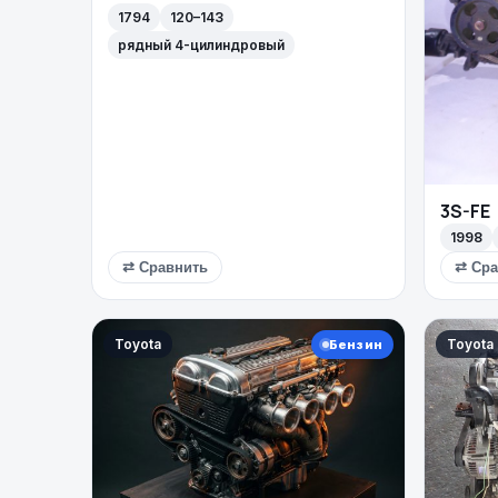
1794
120–143
рядный 4-цилиндровый
3S-FE
1998
⇄ Сравнить
⇄ Сра
Toyota
Toyota
Бензин