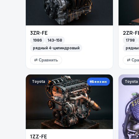
3ZR-FE
2ZR-F
1986
143–158
1798
рядный 4-цилиндровый
рядны
⇄ Сравнить
⇄ Сра
Toyota
Toyota
Бензин
1ZZ-FE