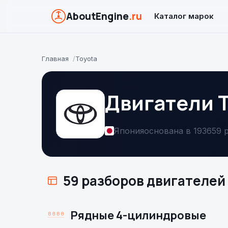
AboutEngine
.ru
Каталог марок
Главная
Toyota
Двигатели 
Япония
основана в 1936
59 
59 разборов двигателей
Рядные 4-цилиндровые