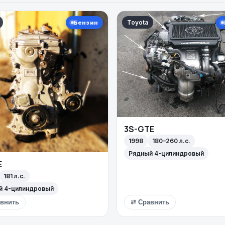
Toyota
Бензин
3S-GTE
1998
180–260 л.с.
Рядный 4-цилиндровый
E
181 л.с.
й 4-цилиндровый
внить
⇄ Сравнить