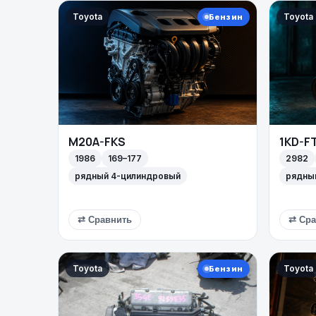
Toyota
Toyota
Бензин
M20A-FKS
1KD-F
1986
169–177
2982
рядный 4-цилиндровый
рядны
⇄ Сравнить
⇄ Сра
Toyota
Toyota
Бензин