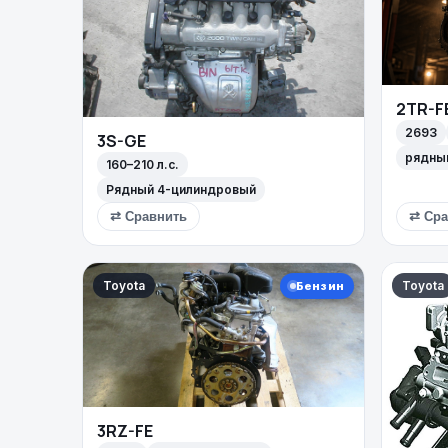
2TR-F
2693
3S-GE
рядны
160–210 л.с.
Рядный 4-цилиндровый
⇄ Сравнить
⇄ Сра
Toyota
Toyota
Бензин
3RZ-FE