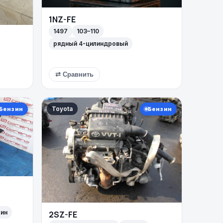
1NZ-FE
1497
103–110
рядный 4-цилиндровый
⇄ Сравнить
Toyota
Бензин
Бензин
мин
2SZ-FE