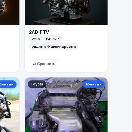
2AD-FTV
2231
150–177
рядный 4-цилиндровый
⇄ Сравнить
Toyota
Бензин
Бензин