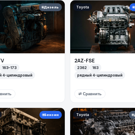
Toyota
Дизель
TV
2AZ-FSE
163–173
2362
163
й 4-цилиндровый
рядный 4-цилиндровый
внить
⇄ Сравнить
Toyota
Бензин