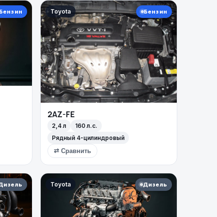
Toyota
Бензин
Бензин
2AZ-FE
2,4 л
160 л.с.
Рядный 4-цилиндровый
⇄ Сравнить
Toyota
Дизель
Дизель