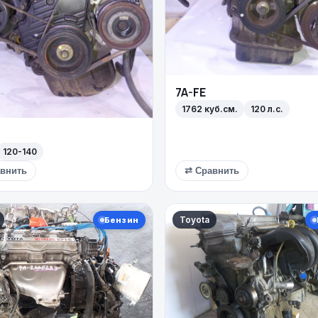
7A-FE
1762 куб.см.
120 л.с.
120-140
внить
⇄ Сравнить
Toyota
Бензин