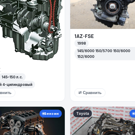
1AZ-FSE
1998
145/6000 150/5700 150/6000
152/6000
E
145–150 л.с.
й 4-цилиндровый
внить
⇄ Сравнить
Toyota
Бензин