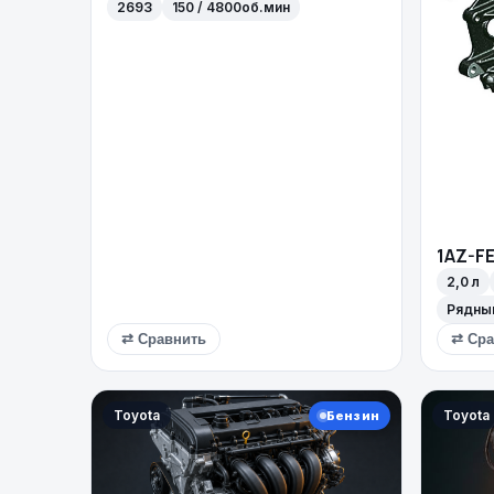
2693
150 / 4800об.мин
1AZ-F
2,0 л
Рядны
⇄ Сравнить
⇄ Сра
Toyota
Toyota
Бензин