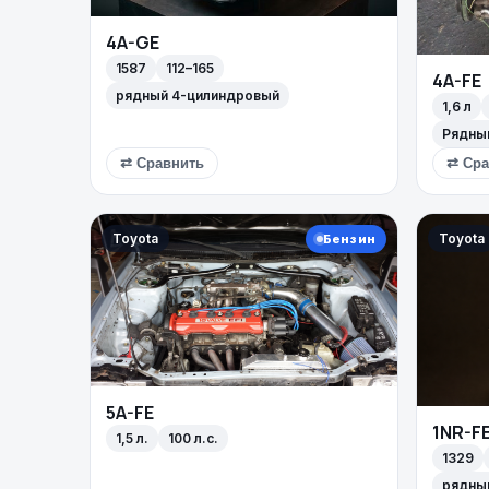
4A-GE
1587
112–165
4A-FE
рядный 4-цилиндровый
1,6 л
Рядны
⇄ Сравнить
⇄ Сра
Toyota
Toyota
Бензин
5A-FE
1NR-F
1,5 л.
100 л.с.
1329
рядны