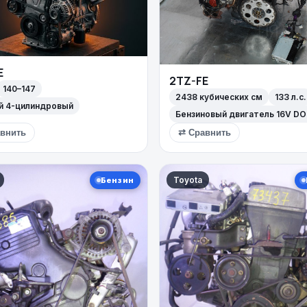
E
2TZ-FE
140–147
2438 кубических см
133 л.с.
й 4-цилиндровый
Бензиновый двигатель 16V D
внить
⇄ Сравнить
Toyota
Бензин