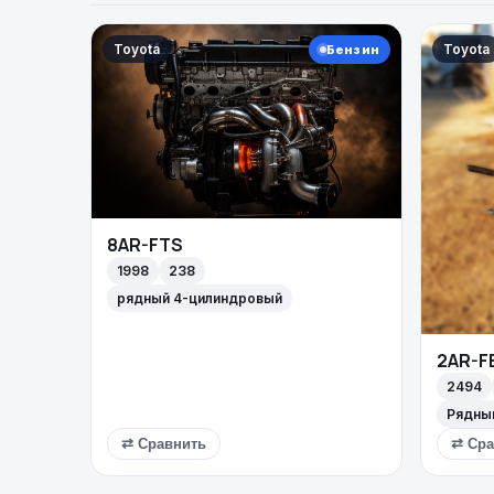
Toyota
Toyota
Бензин
8AR-FTS
1998
238
рядный 4-цилиндровый
2AR-F
2494
Рядны
⇄ Сравнить
⇄ Сра