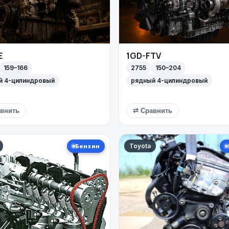
E
1GD-FTV
159–166
2755
150–204
й 4-цилиндровый
рядный 4-цилиндровый
внить
⇄ Сравнить
Toyota
Бензин