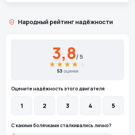
Народный рейтинг надёжности
3,8
/ 5
★★★★★
★★★★★
53
оценки
Оцените надёжность этого двигателя
1
2
3
4
5
С какими болячками сталкивались лично?