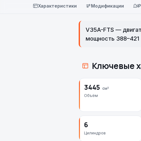
Характеристики
Модификации
Р
V35A-FTS — двигат
мощность 388–421 л
Ключевые х
3445
см³
Объём
6
Цилиндров