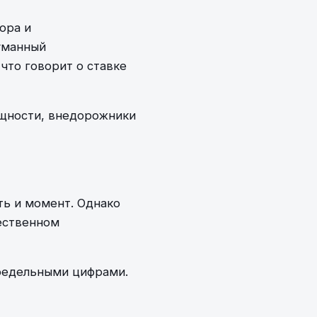
ора и
уманный
что говорит о ставке
ощности, внедорожники
ь и момент. Однако
ественном
предельными цифрами.