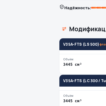
Надёжность:
Модификац
V35A-FTS (LS 500)
фла
Объём
3445 см³
V35A-FTS (LC 300 / T
Объём
3445 см³