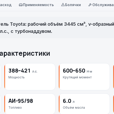
асход
Применяемость
Болячки
Обслужива
ель Toyota: рабочий объём 3445 см³, v-образны
.с., с турбонаддувом.
арактеристики
388–421
600–650
л.с.
Н·м
Мощность
Крутящий момент
АИ-95/98
6.0
л
Топливо
Объём масла