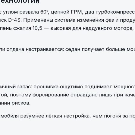
 углом развала 60°, цепной ГРМ, два турбокомпресс
ск D-4S. Применены система изменения фаз и прод
ень сжатия 10,5 — высокая для наддувного мотора, 
ли отдача настраивается: седан получает больше м
личный запас: прошивка ощутимо поднимает мощност
гой, поэтому форсирование оправдано лишь при кач
нии рисков.
мобиля разумнее лёгкая настройка, чем погоня за 