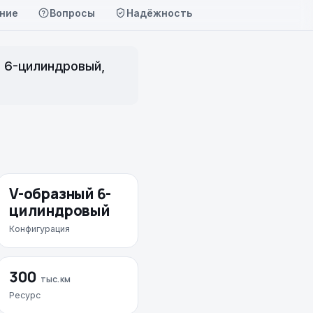
ние
Вопросы
Надёжность
й 6-цилиндровый,
V-образный 6-
цилиндровый
Конфигурация
300
тыс. км
Ресурс