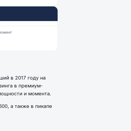
момент
м
ий в 2017 году на
йзинга в премиум-
мощности и момента.
00, а также в пикапе