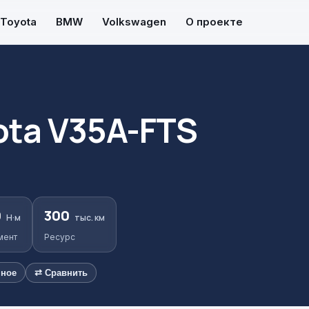
Toyota
BMW
Volkswagen
О проекте
ota V35A-FTS
0
300
Н·м
тыс. км
мент
Ресурс
нное
⇄ Сравнить