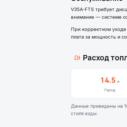
V35A-FTS требует дисц
внимание — системе ох
При корректном уходе
плата за мощность и с
Расход топ
14.5
л
Город
Данные приведены на 1
стиля езды.