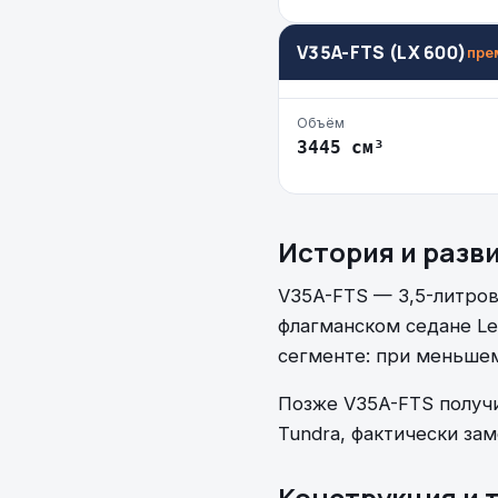
V35A-FTS (LX 600)
пре
Объём
3445 см³
История и разв
V35A-FTS — 3,5-литров
флагманском седане Lex
сегменте: при меньшем
Позже V35A-FTS получил
Tundra, фактически за
Конструкция и 