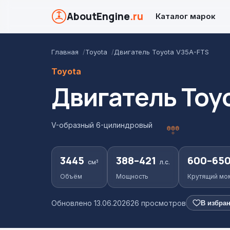
AboutEngine
.ru
Каталог марок
Главная
Toyota
Двигатель Toyota V35A-FTS
Toyota
Двигатель Toy
V-образный 6-цилиндровый
3445
388–421
600–65
см³
л.с.
Объём
Мощность
Крутящий мо
Обновлено 13.06.2026
26 просмотров
В избра