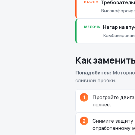
Требовательн
ВАЖНО
Высокофорсиро
Нагар на впу
МЕЛОЧЬ
Комбинированн
Как заменить
Понадобится:
Моторное
сливной пробки.
Прогрейте двига
полнее.
Снимите защиту 
отработанному м