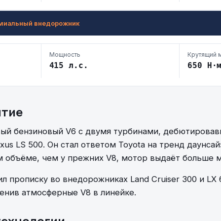
миальный внедорожник
Мощность
Крутящий 
415 л.с.
650 Н·
итие
ый бензиновый V6 с двумя турбинами, дебютировавш
us LS 500. Он стал ответом Toyota на тренд даунса
 объёме, чем у прежних V8, мотор выдаёт больше 
 прописку во внедорожниках Land Cruiser 300 и LX 6
менив атмосферные V8 в линейке.
технологии