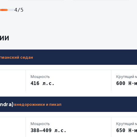
4/5
ии
гманский седан
Мощность
Крутящий 
416 л.с.
600 Н·
undra)
внедорожники и пикап
Мощность
Крутящий 
388–409 л.с.
650 Н·