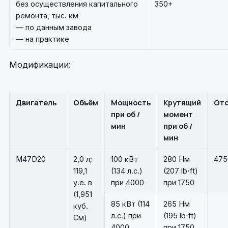
без осуществления капитального
350+
ремонта, тыс. км
— по данным завода
— на практике
Модификации:
Двигатель
Объём
Мощность
Крутящий
Отс
при об /
момент
мин
при об /
мин
M47D20
2,0 л;
100 кВт
280 Нм
475
119,1
(134 л.с.)
(207 lb⋅ft)
у.е. в
при 4000
при 1750
(1,951
85 кВт (114
265 Нм
куб.
л.с.) при
(195 lb⋅ft)
См)
4000
при 1750