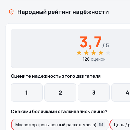
Народный рейтинг надёжности
3,7
/ 5
★★★★★
★★★★★
128
оценок
Оцените надёжность этого двигателя
1
2
3
4
С какими болячками сталкивались лично?
Масложор (повышенный расход масла)
Цепь /
54