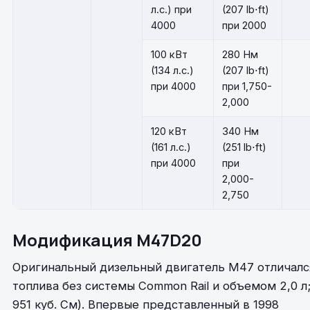
л.с.) при
(207 lb⋅ft)
4000
при 2000
100 кВт
280 Нм
(134 л.с.)
(207 lb⋅ft)
при 4000
при 1,750-
2,000
120 кВт
340 Нм
(161 л.с.)
(251 lb⋅ft)
при 4000
при
2,000-
2,750
Модификация M47D20
Оригинальный дизельный двигатель M47 отличал
топлива без системы Common Rail и объемом 2,0 л; Б
951 куб. См). Впервые представленный в 1998