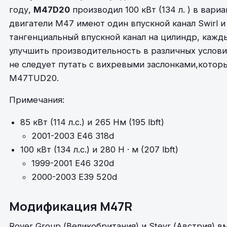
году,
M47D20
производил 100 кВт (134 л. ) в вариа
двигатели M47 имеют один впускной канал Swirl и
тангенциальный впускной канал на цилиндр, кажд
улучшить производительность в различных услови
не следует путать с вихревыми заслонками,котор
M47TUD20.
Примечания:
85 кВт (114 л.с.) и 265 Нм (195 lbft)
2001-2003 E46 318d
100 кВт (134 л.с.) и 280 Н · м (207 lbft)
1999-2001 E46 320d
2000-2003 E39 520d
Модификация M47R
Rover Group (Великобритания) и Steyr (Австрия) в