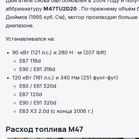
Двигатель снова был обновлен в 2004 году и полу
аббревиатуру
M47TU2D20
. По-прежнему объём был
Дюймов (1995 куб. См), мотор производил больш
диапазоне.
Устанавливался на:
90 кВт (121 л.с.) и 280 Н · м (207 lbft)
E87 118d
E90 / E91 318d
120 кВт (161 л.с.) и 340 Нм (251 фунт-фут)
E60 / E61 520d
E87 120d
E90 / E91 320d
E83 X3 2.0d (с конца 2006 г.)
Расход топлива
M47