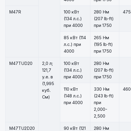
M47R
100 кВт
280 Нм
475
(134 л.с.)
(207 lb⋅ft)
при 4000
при 1750
85 кВт (114
265 Нм
л.с.) при
(195 lb⋅ft)
4000
при 1750
M47TUD20
2,0 л;
100 кВт
280 Нм
121,7
(134 л.с.)
(207 lb⋅ft)
у.е. в
при 4000
при 1750
(1,995
110 кВт
330 Нм
460
куб.
(148 л.с.)
(243 lb⋅ft)
См)
при 4000
при
2,000-
2,500
M47TU2D20
90 кВт (121
280 Нм