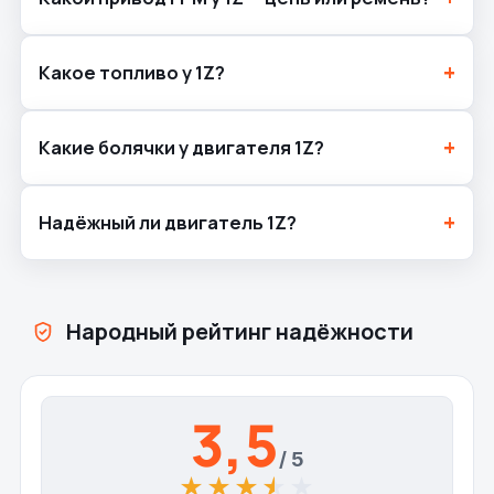
Какое топливо у 1Z?
Какие болячки у двигателя 1Z?
Надёжный ли двигатель 1Z?
Народный рейтинг надёжности
3,5
/ 5
★★★★★
★★★★★