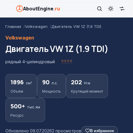
AboutEngine
.ru
Главная
Volkswagen
Двигатель VW 1Z (1.9 TDI)
Volkswagen
Двигатель VW 1Z (1.9 TDI)
рядный 4-цилиндровый
1896
90
202
см³
л.с.
Н·м
Объём
Мощность
Крутящий момент
500+
тыс. км
Ресурс
Обновлено 09.07.2026
2 просмотров
В избранное