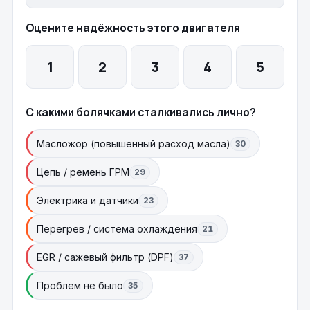
Оцените надёжность этого двигателя
1
2
3
4
5
С какими болячками сталкивались лично?
Масложор (повышенный расход масла)
30
Цепь / ремень ГРМ
29
Электрика и датчики
23
Перегрев / система охлаждения
21
EGR / сажевый фильтр (DPF)
37
Проблем не было
35