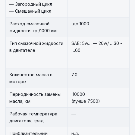
— Загородный цикл
— Смешанный цикл
Расход смазочной
до 1000
жидкости, гр./1000 км
Тип смазочной жидкости
SAE: 5w… — 20w/ …30 -
в двигателе
…60
Количество масла в
7.0
моторе
Периодичность замены
10000
масла, км
(лучше 7500)
Рабочая температура
—
двигателя, град.
Приблизительный
н.д.