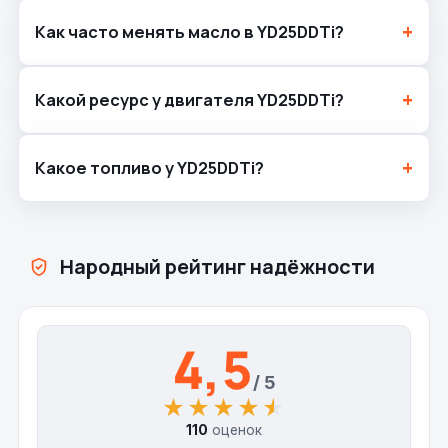
Как часто менять масло в YD25DDTi?
Какой ресурс у двигателя YD25DDTi?
Какое топливо у YD25DDTi?
Народный рейтинг надёжности
4,5
/ 5
★★★★★
★★★★★
110
оценок