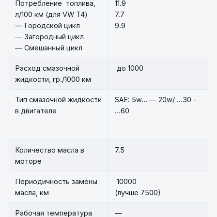
Потребление топлива,
11.9
л/100 км (для VW T4)
7.7
— Городской цикл
9.9
— Загородный цикл
— Смешанный цикл
Расход смазочной
до 1000
жидкости, гр./1000 км
Тип смазочной жидкости
SAE: 5w… — 20w/ …30 -
в двигателе
…60
Количество масла в
7.5
моторе
Периодичность замены
10000
масла, км
(лучше 7500)
Рабочая температура
—