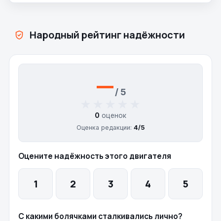
Народный рейтинг надёжности
—
/ 5
★★★★★
★★★★★
0
оценок
Оценка редакции:
4/5
Оцените надёжность этого двигателя
1
2
3
4
5
С какими болячками сталкивались лично?