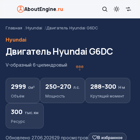
AboutEngine
.ru
Главная
Hyundai
Двигатель Hyundai G6DC
Hyundai
Двигатель Hyundai G6DC
V-образный 6-цилиндровый
2999
250–270
288–300
см³
л.с.
Н·м
Объём
Мощность
Крутящий момент
300
тыс. км
Ресурс
Обновлено 27.06.2026
29 просмотров
В избранное