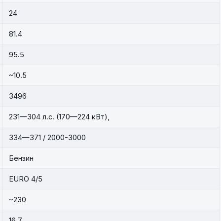
24
81.4
95.5
~10.5
3496
231—304 л.с. (170—224 кВт),
334—371 / 2000-3000
Бензин
EURO 4/5
~230
16.7