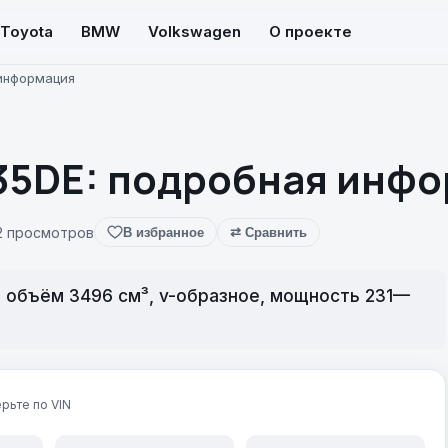
Toyota
BMW
Volkswagen
О проекте
 информация
35DE: подробная инф
2 просмотров
В избранное
⇄ Сравнить
й объём 3496 см³, v-образное, мощность 231—
рьте по VIN