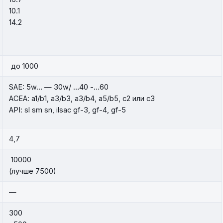
10.1
14.2
до 1000
SAE: 5w… — 30w/ …40 -…60
ACEA: a1/b1, a3/b3, a3/b4, a5/b5, c2 или c3
API: sl sm sn, ilsac gf-3, gf-4, gf-5
4,7
10000
(лучше 7500)
—
300