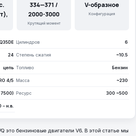
с.
334—371 /
V-образное
т),
2000-3000
Конфигурация
Крутящий момент
Q35DE
Цилиндров
6
24
Степень сжатия
~10.5
цепь
Топливо
Бензин
RO 4/5
Масса
~230
 7500)
Ресурс
300 ~500
 – н.в.
 VQ это бензиновые двигатели V6. В этой статье мы