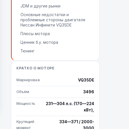
JDM и другие рынки
Основные недостатки и
проблемные стороны двигателя
Ниссан Инфинити VQ35DE
Плюсы мотора
Ценник б.у. мотора
Тюнинг
КРАТКО О МОТОРЕ
Маркировка
VQ35DE
Объём
3496
Мощность
231—304 л.с. (170—224
кВт),
Крутящий
334—371 / 2000-
момент
3000