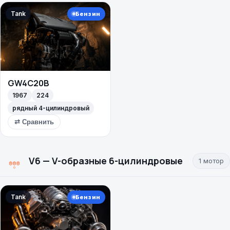
Tank
Бензин
GW4C20B
1967
224
рядный 4-цилиндровый
⇄ Сравнить
V6 — V-образные 6-цилиндровые
1 мотор
Tank
Бензин