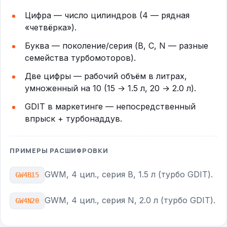
Цифра — число цилиндров (4 — рядная
«четвёрка»).
Буква — поколение/серия (B, C, N — разные
семейства турбомоторов).
Две цифры — рабочий объём в литрах,
умноженный на 10 (15 → 1.5 л, 20 → 2.0 л).
GDIT в маркетинге — непосредственный
впрыск + турбонаддув.
ПРИМЕРЫ РАСШИФРОВКИ
GWM, 4 цил., серия B, 1.5 л (турбо GDIT).
GW4B15
GWM, 4 цил., серия N, 2.0 л (турбо GDIT).
GW4N20