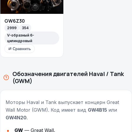
GW6Z30
2999
354
V-образный 6-
цилиндровый
⇄ Сравнить
Обозначения двигателей Haval / Tank
(GWM)
Моторы Haval и Tank выпускает концерн Great
Wall Motor (GWM). Код имеет вид
GW4B15
или
GW4N20
.
GW
— Great Wall.