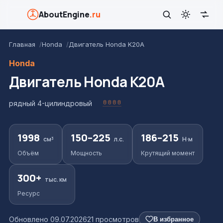
AboutEngine
.ru
Главная
Honda
Двигатель Honda K20A
Honda
Двигатель Honda K20A
рядный 4-цилиндровый
1998
150–225
186–215
см³
л.с.
Н·м
Объём
Мощность
Крутящий момент
300+
тыс. км
Ресурс
Обновлено 09.07.2026
21 просмотров
В избранное