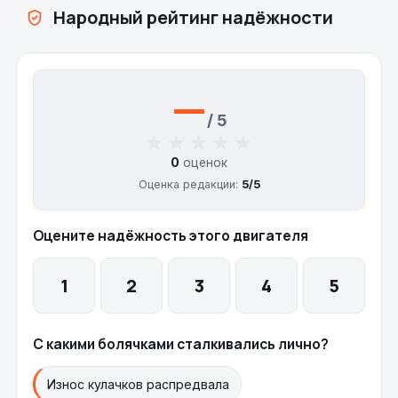
Народный рейтинг надёжности
—
/ 5
★★★★★
★★★★★
0
оценок
Оценка редакции:
5/5
Оцените надёжность этого двигателя
1
2
3
4
5
С какими болячками сталкивались лично?
Износ кулачков распредвала