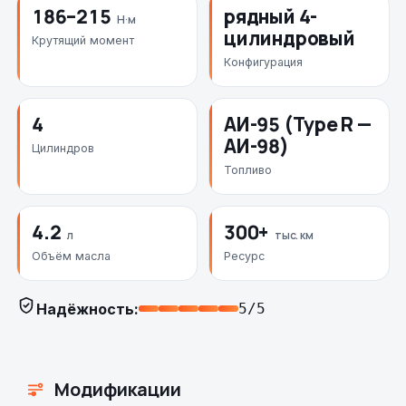
186–215
рядный 4-
Н·м
цилиндровый
Крутящий момент
Конфигурация
4
АИ-95 (Type R —
АИ-98)
Цилиндров
Топливо
4.2
300+
л
тыс. км
Объём масла
Ресурс
Надёжность:
5/5
Модификации