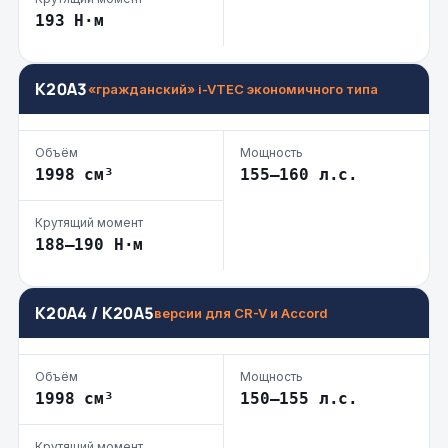
193 Н·м
K20A3
«гражданский» i-VTEC экономичного типа
Объём
Мощность
1998 см³
155–160 л.с.
Крутящий момент
188–190 Н·м
K20A4 / K20A5
версии для CR-V и Accord
Объём
Мощность
1998 см³
150–155 л.с.
Крутящий момент