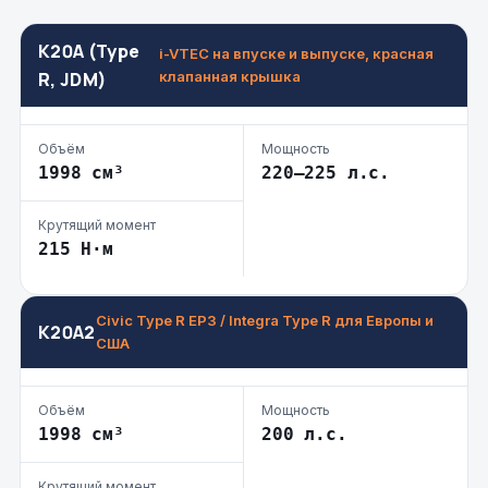
K20A (Type
i-VTEC на впуске и выпуске, красная
R, JDM)
клапанная крышка
Объём
Мощность
1998 см³
220–225 л.с.
Крутящий момент
215 Н·м
Civic Type R EP3 / Integra Type R для Европы и
K20A2
США
Объём
Мощность
1998 см³
200 л.с.
Крутящий момент