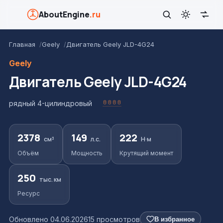
AboutEngine
.ru
Главная
Geely
Двигатель Geely JLD-4G24
Geely
Двигатель Geely JLD-4G24
рядный 4-цилиндровый
2378
149
222
см³
л.с.
Н·м
Объём
Мощность
Крутящий момент
250
тыс. км
Ресурс
Обновлено 04.06.2026
15 просмотров
В избранное