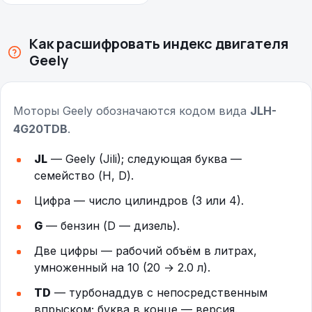
Как расшифровать индекс двигателя
Geely
Моторы Geely обозначаются кодом вида
JLH-
4G20TDB
.
JL
— Geely (Jili); следующая буква —
семейство (H, D).
Цифра — число цилиндров (3 или 4).
G
— бензин (D — дизель).
Две цифры — рабочий объём в литрах,
умноженный на 10 (20 → 2.0 л).
TD
— турбонаддув с непосредственным
впрыском; буква в конце — версия.