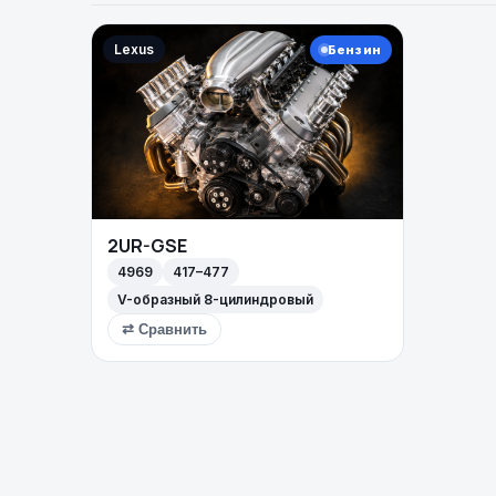
Lexus
Бензин
2UR-GSE
4969
417–477
V-образный 8-цилиндровый
⇄ Сравнить