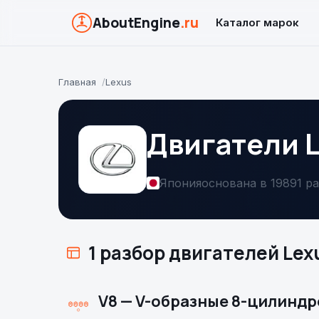
AboutEngine
.ru
Каталог марок
Главная
Lexus
Двигатели 
Япония
основана в 1989
1 р
1 разбор двигателей Lex
V8 — V-образные 8-цилинд