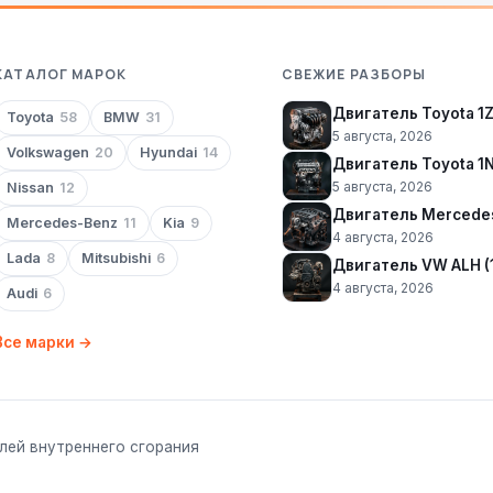
КАТАЛОГ МАРОК
СВЕЖИЕ РАЗБОРЫ
Двигатель Toyota 1
Toyota
58
BMW
31
5 августа, 2026
Volkswagen
20
Hyundai
14
Двигатель Toyota 1
5 августа, 2026
Nissan
12
Двигатель Mercede
Mercedes-Benz
11
Kia
9
4 августа, 2026
Lada
8
Mitsubishi
6
Двигатель VW ALH (1
4 августа, 2026
Audi
6
Все марки →
лей внутреннего сгорания