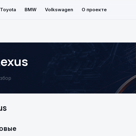
Toyota
BMW
Volkswagen
О проекте
Lexus
азбор
us
ровые