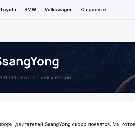
Toyota
BMW
Volkswagen
О проекте
SsangYong
83
1 666 авто в эксплуатации
боры двигателей SsangYong скоро появятся. Мы гото