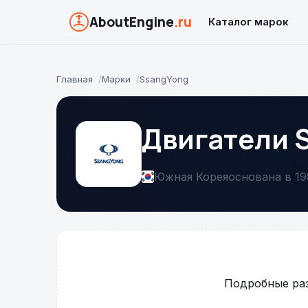
AboutEngine
.ru
Каталог марок
Главная
Марки
SsangYong
Двигатели 
Южная Корея
основана в 19
Подробные раз