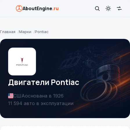
AboutEngine
.ru
Главная
Марки
Pontiac
Двигатели Pontiac
США
основана в 1926
11 594 авто в эксплуатации