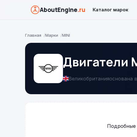
AboutEngine
.ru
Каталог марок
Главная
Марки
MINI
Двигатели M
Великобритания
основана в
Подробные 