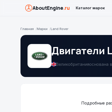
AboutEngine
.ru
Каталог марок
Главная
Марки
Land Rover
Двигатели L
Великобритания
основана в
Подробные раз