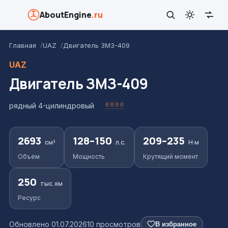
AboutEngine
.ru
Главная
UAZ
Двигатель ЗМЗ-409
UAZ
Двигатель ЗМЗ-409
рядный 4-цилиндровый
2693
128–150
209–235
см³
л.с.
Н·м
Объём
Мощность
Крутящий момент
250
тыс. км
Ресурс
Обновлено 01.07.2026
10 просмотров
В избранное