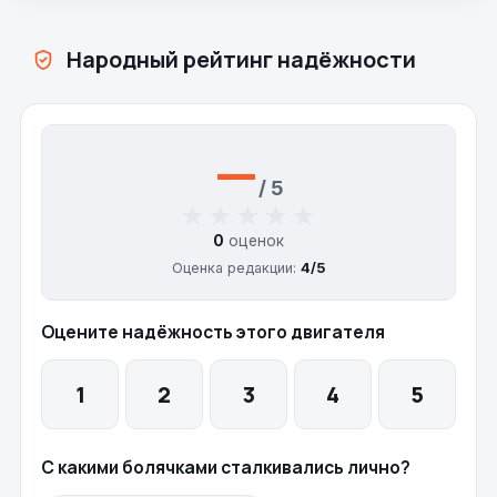
Народный рейтинг надёжности
—
/ 5
★★★★★
★★★★★
0
оценок
Оценка редакции:
4/5
Оцените надёжность этого двигателя
1
2
3
4
5
С какими болячками сталкивались лично?