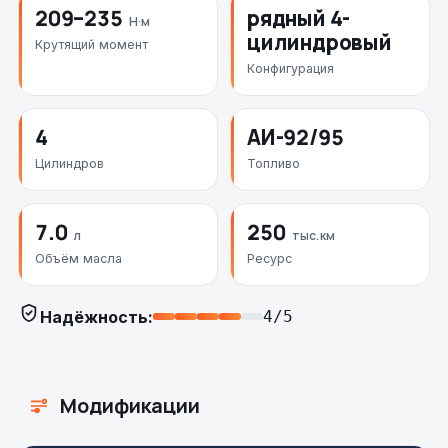
209–235
рядный 4-
Н·м
цилиндровый
Крутящий момент
Конфигурация
4
АИ-92/95
Цилиндров
Топливо
7.0
250
л
тыс. км
Объём масла
Ресурс
Надёжность:
4/5
Модификации