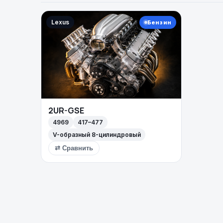
Lexus
Бензин
2UR-GSE
4969
417–477
V-образный 8-цилиндровый
⇄ Сравнить