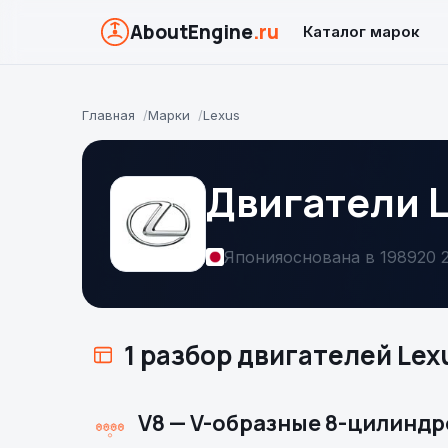
AboutEngine
.ru
Каталог марок
Главная
Марки
Lexus
Двигатели 
Япония
основана в 1989
20 
1 разбор двигателей Lex
V8 — V-образные 8-цилинд