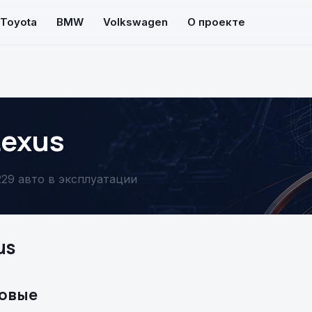
Toyota
BMW
Volkswagen
О проекте
Lexus
229 авто в эксплуатации
us
ровые