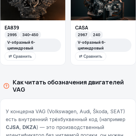
EA839
CASA
2995
340–450
2967
240
V-образный 6-
V-образный 6-
цилиндровый
цилиндровый
⇄ Сравнить
⇄ Сравнить
Как читать обозначения двигателей
VAG
У концерна VAG (Volkswagen, Audi, Škoda, SEAT)
есть внутренний трёхбуквенный код (например
CJSA
,
DKZA
) — это производственный
идентификатор без читаемой логики, он нужен