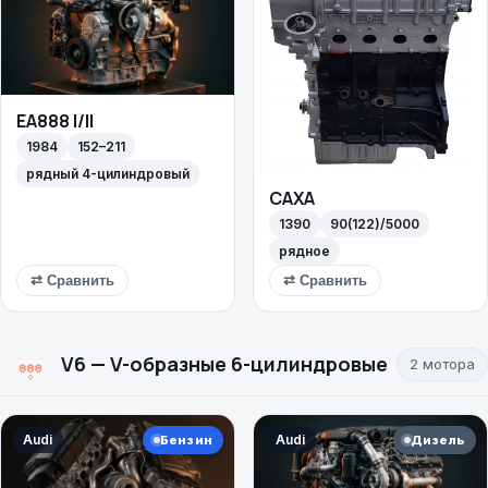
EA888 I/II
1984
152–211
рядный 4-цилиндровый
CAXA
1390
90(122)/5000
рядное
⇄ Сравнить
⇄ Сравнить
V6 — V-образные 6-цилиндровые
2 мотора
Audi
Audi
Бензин
Дизель