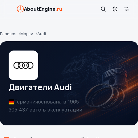
AboutEngine
.ru
Главная
Марки
Audi
Двигатели Audi
Германия
основана в 1965
305 437 авто в эксплуатации